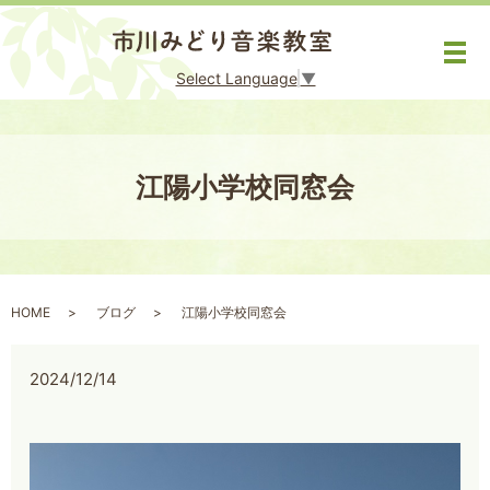
メ
Select Language
▼
江陽小学校同窓会
HOME
ブログ
江陽小学校同窓会
2024/12/14