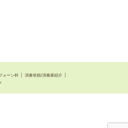
フォーン科
演奏依頼/演奏家紹介
プ