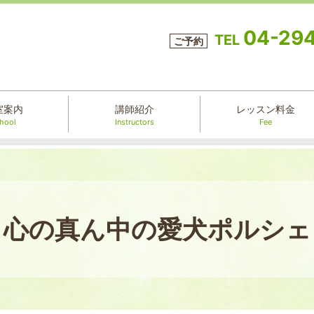
04-29
TEL
ご予約
室案内
講師紹介
レッスン料金
hool
Instructors
Fee
心の真ん中の愛犬ポルシェ