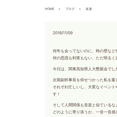
HOME
ブログ
友達
2018/11/09
何年も会ってないのに、時の壁など
何の思惑も利害もない、ただ明るく
今日は、関東高知県人大懇親会でし
次期副幹事長を仰せつかった私を案
それぞれ忙しいし、大変なイベント
す！
そして人間関係も音楽と似ているな
どのように寄り添うか、一音一音感