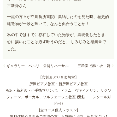
古新舜さん
一流の方々が立川番所書院に集結したのを見た時、
歴史的
建造物が一段と輝いて、なんと似合うことか！
私の中ではすでに存在していた光景が、具現化したとき、
心に描いたことは必ず叶うのだと、 しみじみと感無量で
した。
ギャラリー ベルリ 公開リハーサル
三翠園で奏・衣・舞
【市川みどり音楽教室】
所沢ピアノ教室・新所沢ピアノ教室
所沢・新所沢・小手指マリンバ、ドラム、ヴァイオリン、サクソ
フォーン、
ボーカル、ソルフェージュ教室 (受験・コンクール対
応可)
[全コース個人レッスン]
無料体験や見学をご希望の方はお気軽にお申し込み下さい♪