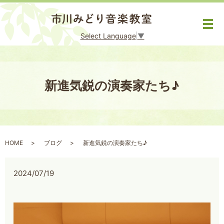
メ
Select Language
▼
新進気鋭の演奏家たち♪
HOME
ブログ
新進気鋭の演奏家たち♪
2024/07/19