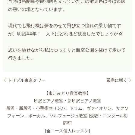
当時は格納庫や観測所も立っていたこの滑走路は今は市民
の憩いの場となっています。
現代でも飛行機は夢をのせて飛び立つ憧れの乗り物です
が、明治44年！ 人々はどれほど歓喜したでしょうか☆
思いを馳せながら私はゆっくりと航空公園を抜けて歩いて
行きました。
トリプル東京タワー
厳寒に咲く
【市川みどり音楽教室】
所沢ピアノ教室・新所沢ピアノ教室
所沢・新所沢・小手指マリンバ、ドラム、ヴァイオリン、サクソ
フォーン、
ボーカル、ソルフェージュ教室 (受験・コンクール対
応可)
[全コース個人レッスン]