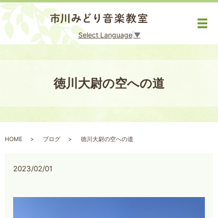
メ
Select Language
▼
徳川大尉の空への道
HOME
ブログ
徳川大尉の空への道
2023/02/01