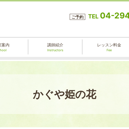
04-29
TEL
ご予約
室案内
講師紹介
レッスン料金
hool
Instructors
Fee
かぐや姫の花