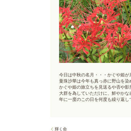
今日は中秋の名月・・・かぐや姫が
曼珠沙華は今年も真っ赤に野山を染
かぐや姫の旅立ちを見送るや否や影
大群を為していただけに、鮮やかな
年に一度のこの日を何度も繰り返し
輝く命