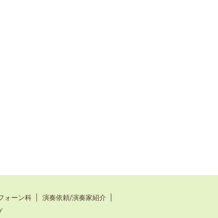
フォーン科
演奏依頼/演奏家紹介
プ