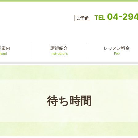
04-29
TEL
ご予約
室案内
講師紹介
レッスン料金
hool
Instructors
Fee
待ち時間