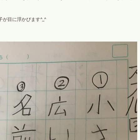
が目に浮かびます^_^