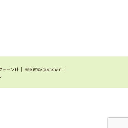
フォーン科
演奏依頼/演奏家紹介
プ