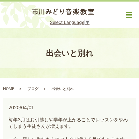
メ
Select Language
▼
出会いと別れ
HOME
ブログ
出会いと別れ
2020/04/01
毎年3月はお引越しや学年が上がることでレッスンをやめ
てしまう生徒さんが増えます。