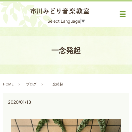
メ
Select Language
▼
一念発起
HOME
ブログ
一念発起
2020/01/13