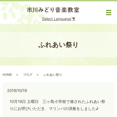
メ
Select Language
▼
ふれあい祭り
HOME
ブログ
ふれあい祭り
2019/10/19
10月19日 土曜日 三ヶ島小学校で催されたふれあい祭
りにお呼びいただき、マリンバの演奏をしました♪