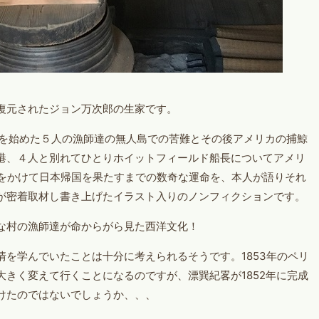
復元されたジョン万次郎の生家です。
流を始めた５人の漁師達の無人島での苦難とその後アメリカの捕鯨
港、４人と別れてひとりホイットフィールド船長についてアメリ
年をかけて日本帰国を果たすまでの数奇な運命を、本人が語りそれ
が密着取材し書き上げたイラスト入りのノンフィクションです。
な村の漁師達が命からがら見た西洋文化！
を学んでいたことは十分に考えられるそうです。1853年のペリ
きく変えて行くことになるのですが、漂巽紀畧が1852年に完成
けたのではないでしょうか、、、