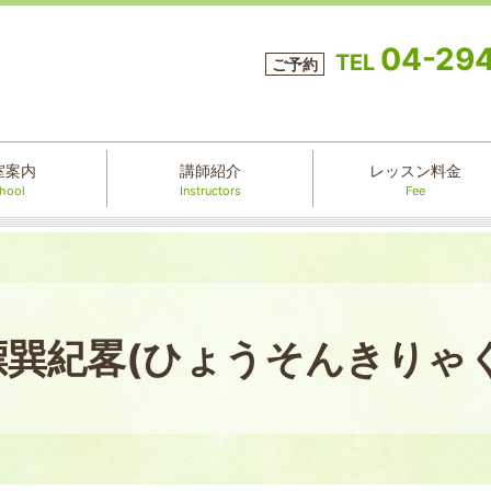
04-29
TEL
ご予約
室案内
講師紹介
レッスン料金
hool
Instructors
Fee
漂巽紀畧(ひょうそんきりゃく