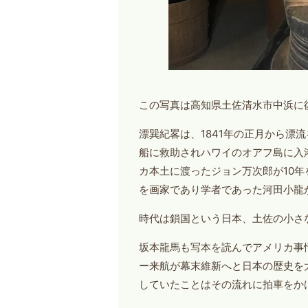
この写真は高知県土佐清水市中浜に
漂巽紀畧は、1841年の正月から漂
船に救助されハワイのオアフ島に入
カ本土に渡ったジョン万次郎が10
を画家であり学者であった河田小龍
時代は鎖国という日本、土佐の小さ
坂本龍馬も写本を読んでアメリカ事情
ー来航が幕末維新へと日本の歴史を大
していたことはその流れに拍車をか