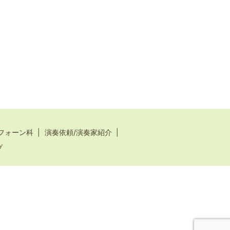
フォーン科
演奏依頼/演奏家紹介
プ